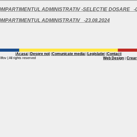
OMPARTIMENTUL ADMINISTRATIV -SELECTIE DOSARE -06
OMPARTIMENTUL ADMINISTRATIV -23.08.2024
Acasa
Despre noi
Comunicate media
Legislatie
Contact
[
] [
] [
] [
] [
]
lfov | All rights reserved
Web Design
Crear
|