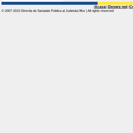
Acasa
Despre noi
C
[
] [
] [
© 2007-2010 Directia de Sanatate Publica al Judetului Ilfov | All rights reserved